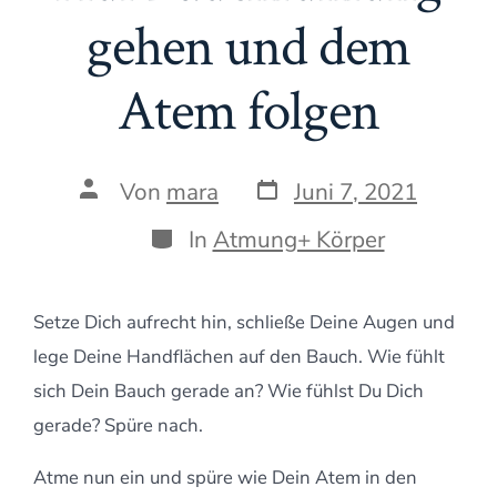
gehen und dem
Atem folgen
Datum
Autor
Von
mara
Juni 7, 2021
des
des
Beitrags
Beitrags
Kategorien
In
Atmung+ Körper
Setze Dich aufrecht hin, schließe Deine Augen und
lege Deine Handflächen auf den Bauch. Wie fühlt
sich Dein Bauch gerade an? Wie fühlst Du Dich
gerade? Spüre nach.
Atme nun ein und spüre wie Dein Atem in den