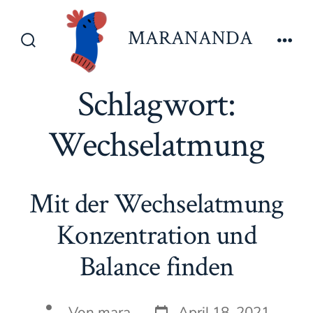
Zum
Inhalt
MARANANDA
springen
Suche
Men
ein-/ausblenden
Schlagwort:
Wechselatmung
Mit der Wechselatmung
Konzentration und
Balance finden
Datum
Autor
Von
mara
April 18, 2021