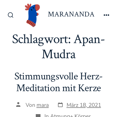
Zum
Inhalt
MARANANDA
springen
Suche
Men
ein-/ausblenden
Schlagwort:
Apan-
Mudra
Stimmungsvolle Herz-
Meditation mit Kerze
Datum
Autor
Von
mara
März 18, 2021
des
des
Beitrags
Beitrags
Kategorien
In
Atmung+ Körper